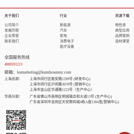
关于我们
行业
资源下载
公司简介
新能源
物性表
发展历程
汽车
典型应用
企业荣誉
家电
品牌案例
联系我们
消费电子
选材课堂
医疗设备
全国服务热线
4009201213
邮箱：ksmarketing@kumhosunny.com
上海总部：
上海市闵行区瓶安路1299号 (研发中心)
上海市闵行区沪闵路3078号 (营销中心)
上海市金山区华通路1223号（生产中心）
华南分部：
广东省佛山市高明区明城镇合和大道13号 (生产中心)
广东省深圳市龙岗区天安数码城4栋A座1304室(营销中心)