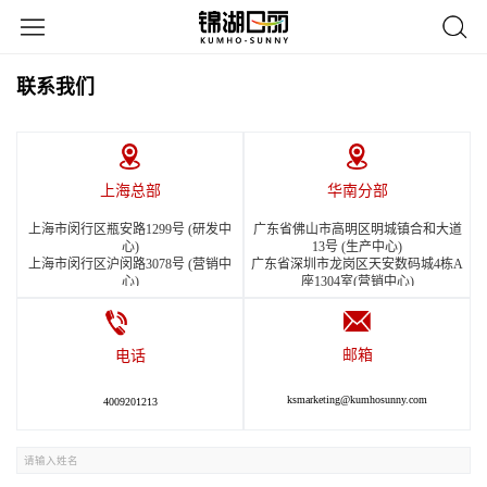
联系我们
上海总部
华南分部
上海市闵行区瓶安路1299号 (研发中
广东省佛山市高明区明城镇合和大道
心)
13号 (生产中心)
上海市闵行区沪闵路3078号 (营销中
广东省深圳市龙岗区天安数码城4栋A
心)
座1304室(营销中心)
上海市金山区华通路1223号（生产中
心）
邮箱
电话
ksmarketing@kumhosunny.com
4009201213