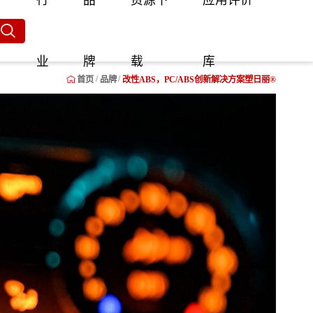
行
品
资源下
应用评价
业
牌
载
库
首页
品牌
改性ABS，PC/ABS创新解决方案塑日丽®