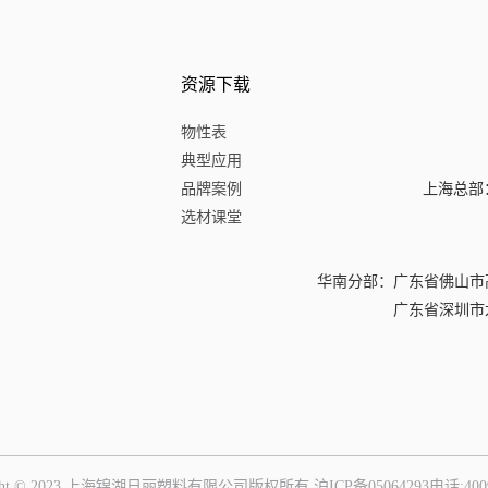
资源下载
物性表
典型应用
品牌案例
上海总部
选材课堂
华南分部：
广东省佛山市
广东省深圳市龙
right © 2023 上海锦湖日丽塑料有限公司版权所有
沪ICP备05064293电话:400