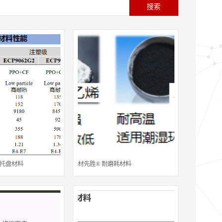
搜索
子托盘材料
材先胜® 耐磨耗材料