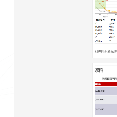
材先胜® 激光焊