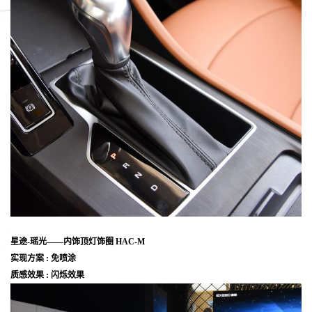
星途-瑶光——内饰顶灯饰圈 HAC-M
实现方案 : 免喷涂
质感效果 : 闪烁效果