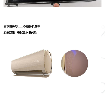
奥克斯极梦——空调挂机罩壳
质感效果 : 香槟金水晶闪烁