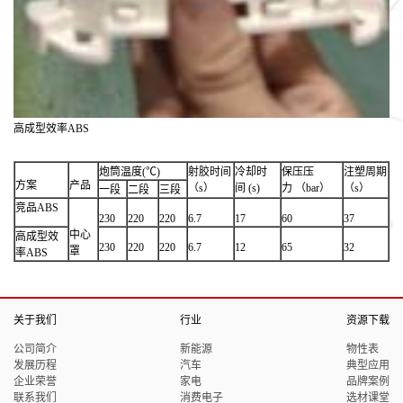
高成型效率ABS
炮筒温度(℃)
射胶时间
冷却时
保压压
注塑周期
方案
产品
（s）
间 (s)
力 （bar）
（s）
一段
二段
三段
竞品ABS
230
220
220
6.7
17
60
37
中心
高成型效
230
220
220
6.7
12
65
32
罩
率ABS
关于我们
行业
资源下载
公司简介
新能源
物性表
发展历程
汽车
典型应用
企业荣誉
家电
品牌案例
联系我们
消费电子
选材课堂